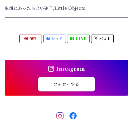
耳飾り
生活にあったらよい硝子/Little Objects
EarLoops/Cuffs
首飾り
保存
シェア
LINE
ポスト
Instagram
フォローする