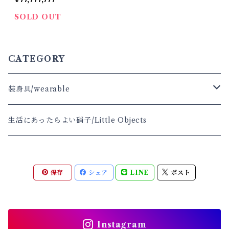
SOLD OUT
CATEGORY
装身具/wearable
耳飾り
生活にあったらよい硝子/Little Objects
EarLoops/Cuffs
首飾り
保存
シェア
LINE
ポスト
Instagram